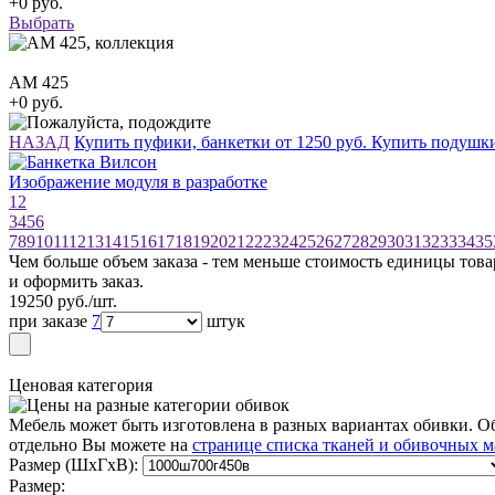
+0 руб.
Выбрать
АМ 425
+0 руб.
НАЗАД
Купить пуфики, банкетки от 1250 руб.
Купить подушк
Изображение модуля в разработке
1
2
3
4
5
6
7
8
9
10
11
12
13
14
15
16
17
18
19
20
21
22
23
24
25
26
27
28
29
30
31
32
33
34
35
Чем больше объем заказа - тем меньше стоимость единицы това
и оформить заказ.
19250
руб./шт.
при заказе
7
штук
Ценовая категория
Мебель может быть изготовлена в разных вариантах обивки. О
отдельно Вы можете на
странице списка тканей и обивочных м
Размер (ШxГxВ):
Размер: