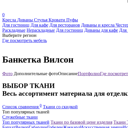
0
Кресла
Диваны
Стулья
Кровати
Пуфы
Для гостиниц
Для кафе
Для ресторанов
Диваны и кресла Честе
Раскладные
Нераскладные
Для гостиниц
Диваны для кафе
Для 
Выберите регион
Где посмотреть мебель
Банкетка Вилсон
Фото
Дополнительные фото
Описание
Портфолио
Где посмотрет
ВЫБОР ТКАНИ
Весь ассортимент материала для отдел
0
Список сравнения
Ткани со скидкой
Топ популярных тканей
Служебные ткани
Топ популярных тканей
Ткани по базовой цене изделия
Ткани
Бархат
Велюр
Габардин
Гобелен
Жаккард
Искусственная замша
Ис