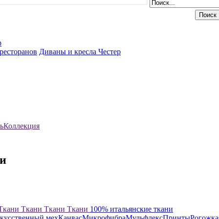
р
ресторанов
Диваны и кресла Честер
ь
Коллекция
ки
Ткани
Ткани
Ткани
Ткани
100% итальянские ткани
кусственный мех
Канвас
Микрофибра
Мульфлекс
Принты
Рогожка