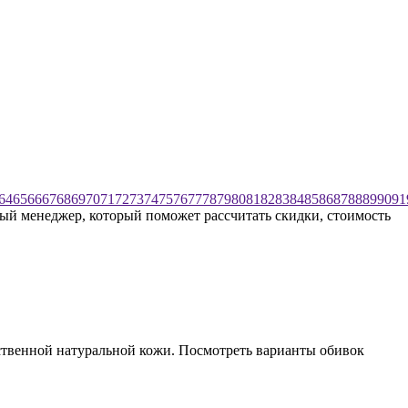
64
65
66
67
68
69
70
71
72
73
74
75
76
77
78
79
80
81
82
83
84
85
86
87
88
89
90
91
ный менеджер, который поможет рассчитать скидки, стоимость
ественной натуральной кожи. Посмотреть варианты обивок