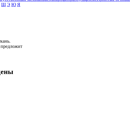
Щ
Э
Ю
Я
кань.
 предложит
цены