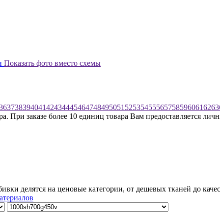
и
Показать фото вместо схемы
36
37
38
39
40
41
42
43
44
45
46
47
48
49
50
51
52
53
54
55
56
57
58
59
60
61
62
63
ра. При заказе более 10 единиц товара Вам предоставляется лич
бивки делятся на ценовые категории, от дешевых тканей до кач
атериалов