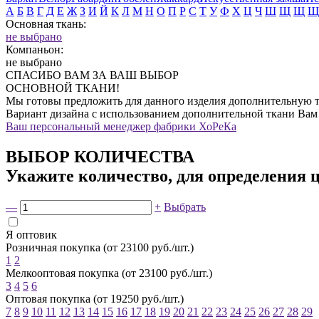
А
Б
В
Г
Д
Е
Ж
З
И
Й
К
Л
М
Н
О
П
Р
С
Т
У
Ф
Х
Ц
Ч
Ш
Щ
Щ
Щ
Основная ткань:
не выбрано
Компаньон:
не выбрано
СПАСИБО ВАМ ЗА ВАШ ВЫБОР
ОСНОВНОЙ ТКАНИ!
Мы готовы предложить для данного изделия дополнительную т
Вариант дизайна с использованием дополнительной ткани Вам
Ваш персональный менеджер фабрики ХоРеКа
ВЫБОР КОЛИЧЕСТВА
Укажите количество, для определения 
—
+
Выбрать
Я оптовик
Розничная покупка (от 23100 руб./шт.)
1
2
Мелкооптовая покупка (от 23100 руб./шт.)
3
4
5
6
Оптовая покупка (от 19250 руб./шт.)
7
8
9
10
11
12
13
14
15
16
17
18
19
20
21
22
23
24
25
26
27
28
29