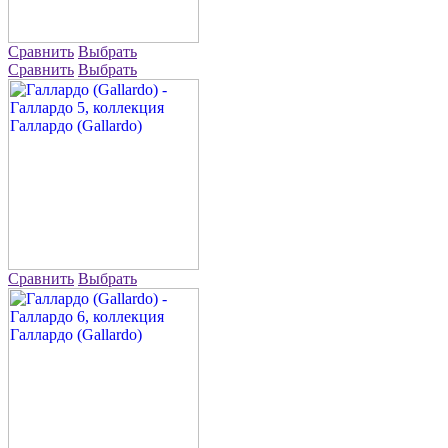
Сравнить
Выбрать
Сравнить
Выбрать
Сравнить
Выбрать