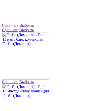
Сравнить
Выбрать
Сравнить
Выбрать
Сравнить
Выбрать