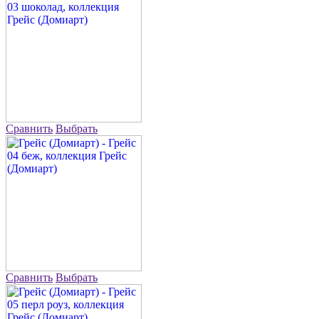
Сравнить
Выбрать
Сравнить
Выбрать