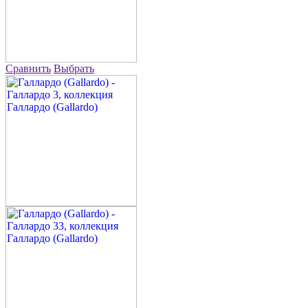
Сравнить
Выбрать