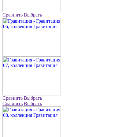
Сравнить
Выбрать
Сравнить
Выбрать
Сравнить
Выбрать