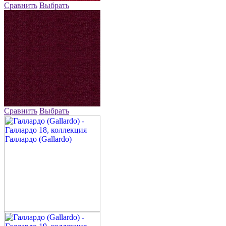
Сравнить
Выбрать
Сравнить
Выбрать