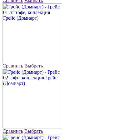
Сравнить
Выбрать
Сравнить
Выбрать
Сравнить
Выбрать