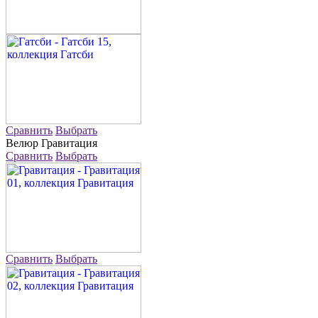
Сравнить
Выбрать
Велюр
Гравитация
Сравнить
Выбрать
Сравнить
Выбрать