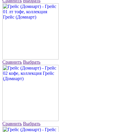
Сравнить
Выбрать
Сравнить
Выбрать
Сравнить
Выбрать