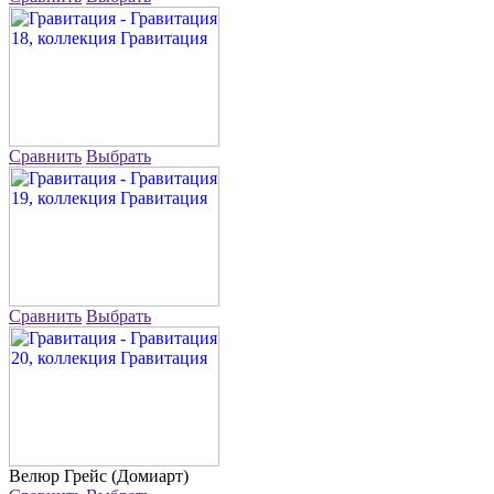
Сравнить
Выбрать
Сравнить
Выбрать
Велюр
Грейс (Домиарт)