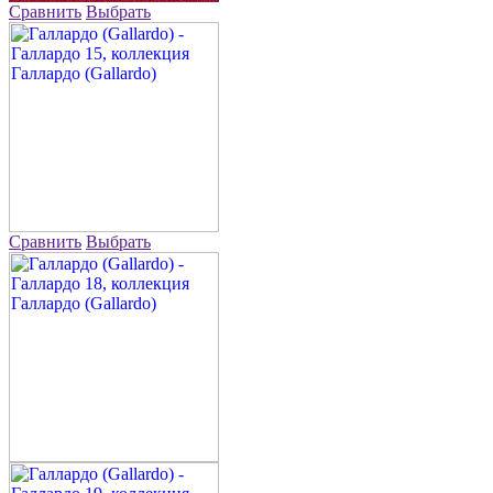
Сравнить
Выбрать
Сравнить
Выбрать